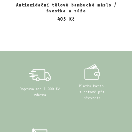
Antioxidační tělové bambucké máslo /
švestka a růže
405 Kč
Platba kartou
Doprava nad 1 000 Kč
i hotově při
zdarma
převzetí