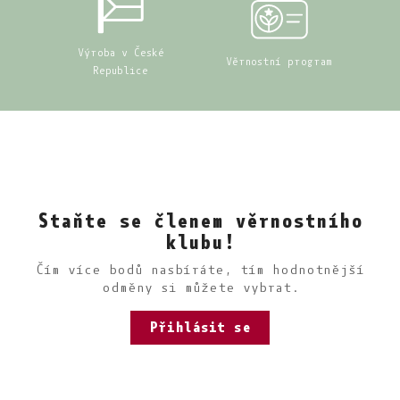
Výroba v České
Věrnostní program
Republice
Staňte se členem věrnostního
klubu!
Čím více bodů nasbíráte, tím hodnotnější
odměny si můžete vybrat.
Přihlásit se