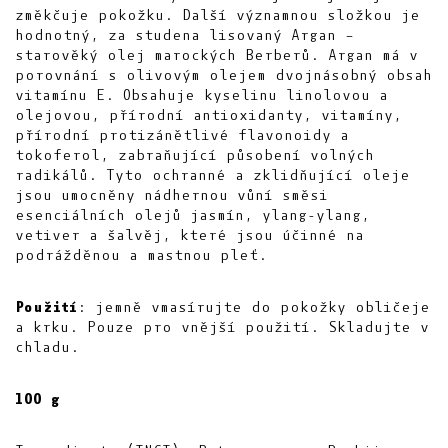
změkčuje pokožku. Další významnou složkou je
hodnotný, za studena lisovaný Argan –
starověký olej marockých Berberů. Argan má v
porovnání s olivovým olejem dvojnásobný obsah
vitamínu E. Obsahuje kyselinu linolovou a
olejovou, přírodní antioxidanty, vitamíny,
přírodní protizánětlivé flavonoidy a
tokoferol, zabraňující působení volných
radikálů. Tyto ochranné a zklidňující oleje
jsou umocněny nádhernou vůní směsi
esenciálních olejů jasmín, ylang-ylang,
vetiver a šalvěj, které jsou účinné na
podrážděnou a mastnou pleť.
Použití
: jemně vmasírujte do pokožky obličeje
a krku. Pouze pro vnější použití. Skladujte v
chladu.
100 g