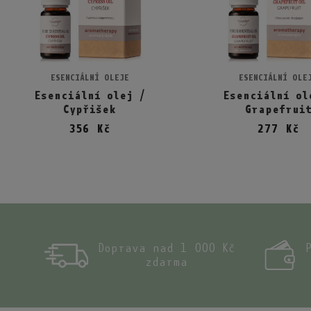
ESENCIÁLNÍ OLEJE
ESENCIÁLNÍ OLE
Přidat do košíku
Přidat do ko
Esenciální olej /
Esenciální ol
Cypřišek
Grapefrui
356 Kč
277 Kč
Doprava nad 1 000 Kč
zdarma