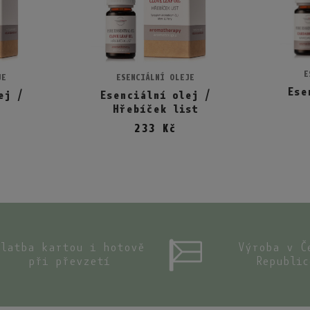
E
Př
JE
ESENCIÁLNÍ OLEJE
šíku
Přidat do košíku
Ese
ej /
Esenciální olej /
t
Hřebíček list
233 Kč
Platba kartou i hotově
Výroba v Č
při převzetí
Republic