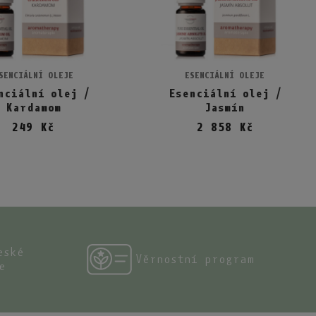
SENCIÁLNÍ OLEJE
ESENCIÁLNÍ OLEJE
idat do košíku
Přidat do košíku
nciální olej /
Esenciální olej /
Kardamom
Jasmín
249 Kč
2 858 Kč
eské
Věrnostní program
e