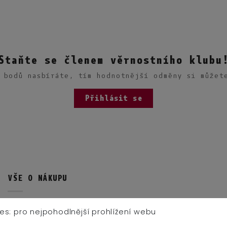
Staňte se členem věrnostního klubu
 bodů nasbíráte, tím hodnotnější odměny si můžet
Přihlásit se
VŠE O NÁKUPU
Obchodní podmínky
es: pro nejpohodlnější prohlížení webu
Proč zde nakupovat