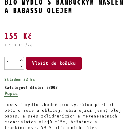
BIO MÝDLO S BAMBUCKÝM MÁSLEM
A BABASSU OLEJEM
155 Kč
1 550 Kč /kg
Vložit do košíku
Skladem
22 ks
Katalogové číslo: 53003
Popis
Luxusní mýdlo vhodné pro vyzrálou pleť při
péči o ruce a obličej, obsahující jemný olej
babasu a směs zklidňujících a regeneračních
esenciálních olejů růže, heřmánek a
frankincense. 99 % přírodních látek