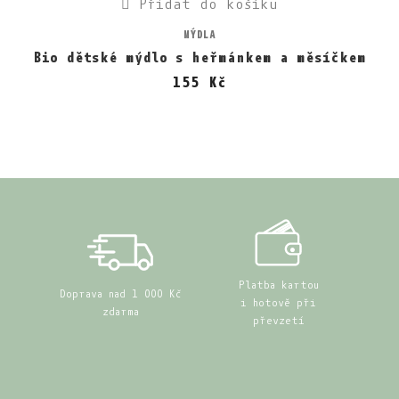
Přidat do košíku
MÝDLA
Bio dětské mýdlo s heřmánkem a měsíčkem
155 Kč
Platba kartou
Doprava nad 1 000 Kč
i hotově při
zdarma
převzetí