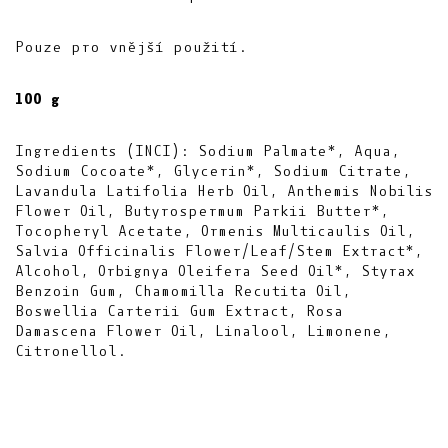
Pouze pro vnější použití.
100 g
Ingredients (INCI): Sodium Palmate*, Aqua,
Sodium Cocoate*, Glycerin*, Sodium Citrate,
Lavandula Latifolia Herb Oil, Anthemis Nobilis
Flower Oil, Butyrospermum Parkii Butter*,
Tocopheryl Acetate, Ormenis Multicaulis Oil,
Salvia Officinalis Flower/Leaf/Stem Extract*,
Alcohol, Orbignya Oleifera Seed Oil*, Styrax
Benzoin Gum, Chamomilla Recutita Oil,
Boswellia Carterii Gum Extract, Rosa
Damascena Flower Oil, Linalool, Limonene,
Citronellol.