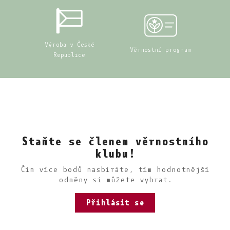
Výroba v České
Věrnostní program
Republice
Staňte se členem věrnostního
klubu!
Čím více bodů nasbíráte, tím hodnotnější
odměny si můžete vybrat.
Přihlásit se